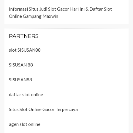
Informasi Situs Judi Slot Gacor Hari Ini & Daftar Slot
Online Gampang Maxwin
PARTNERS
slot SISUSAN88
SISUSAN 88
SISUSAN88
daftar slot online
Situs Slot Online Gacor Terpercaya
agen slot online