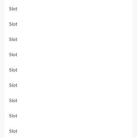
Slot
Slot
Slot
Slot
Slot
Slot
Slot
Slot
Slot