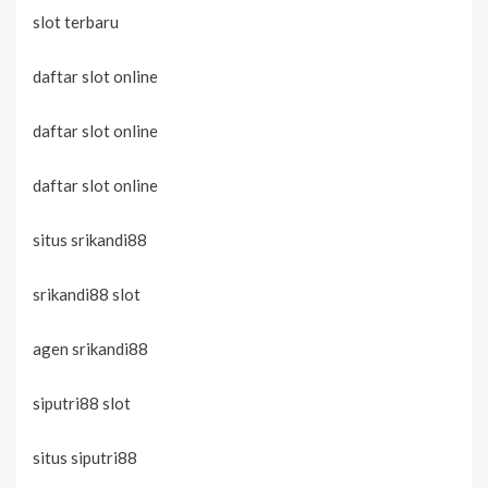
slot terbaru
daftar slot online
daftar slot online
daftar slot online
situs srikandi88
srikandi88 slot
agen srikandi88
siputri88 slot
situs siputri88