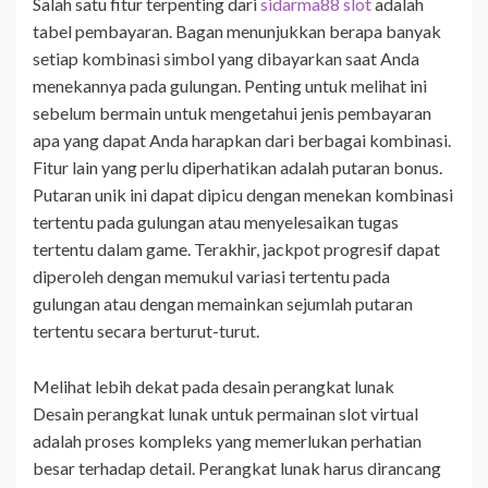
Salah satu fitur terpenting dari
sidarma88 slot
adalah
tabel pembayaran. Bagan menunjukkan berapa banyak
setiap kombinasi simbol yang dibayarkan saat Anda
menekannya pada gulungan. Penting untuk melihat ini
sebelum bermain untuk mengetahui jenis pembayaran
apa yang dapat Anda harapkan dari berbagai kombinasi.
Fitur lain yang perlu diperhatikan adalah putaran bonus.
Putaran unik ini dapat dipicu dengan menekan kombinasi
tertentu pada gulungan atau menyelesaikan tugas
tertentu dalam game. Terakhir, jackpot progresif dapat
diperoleh dengan memukul variasi tertentu pada
gulungan atau dengan memainkan sejumlah putaran
tertentu secara berturut-turut.
Melihat lebih dekat pada desain perangkat lunak
Desain perangkat lunak untuk permainan slot virtual
adalah proses kompleks yang memerlukan perhatian
besar terhadap detail. Perangkat lunak harus dirancang