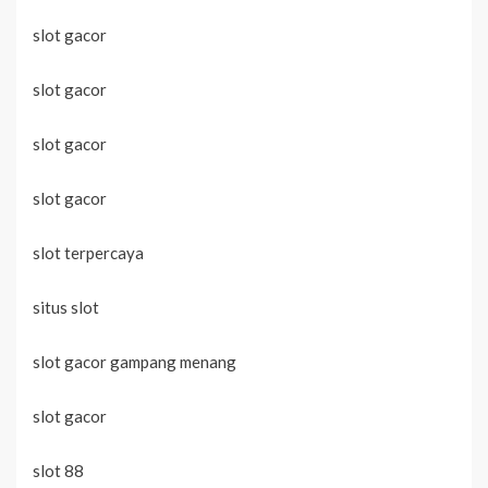
slot gacor
slot gacor
slot gacor
slot gacor
slot terpercaya
situs slot
slot gacor gampang menang
slot gacor
slot 88