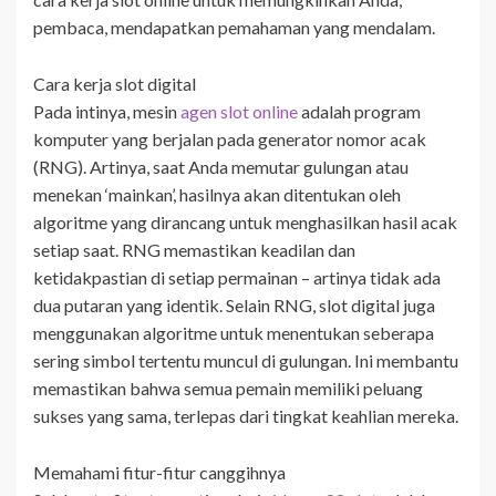
pembaca, mendapatkan pemahaman yang mendalam.
Cara kerja slot digital
Pada intinya, mesin
agen slot online
adalah program
komputer yang berjalan pada generator nomor acak
(RNG). Artinya, saat Anda memutar gulungan atau
menekan ‘mainkan’, hasilnya akan ditentukan oleh
algoritme yang dirancang untuk menghasilkan hasil acak
setiap saat. RNG memastikan keadilan dan
ketidakpastian di setiap permainan – artinya tidak ada
dua putaran yang identik. Selain RNG, slot digital juga
menggunakan algoritme untuk menentukan seberapa
sering simbol tertentu muncul di gulungan. Ini membantu
memastikan bahwa semua pemain memiliki peluang
sukses yang sama, terlepas dari tingkat keahlian mereka.
Memahami fitur-fitur canggihnya