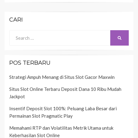
CARI
Search
SEARCH
for:
POS TERBARU
Strategi Ampuh Menang di Situs Slot Gacor Maxwin
Situs Slot Online Terbaru Deposit Dana 10 Ribu Mudah
Jackpot
Insentif Deposit Slot 100%: Peluang Laba Besar dari
Permainan Slot Pragmatic Play
Memahami RTP dan Volatilitas Metrik Utama untuk
Keberhasilan Slot Online