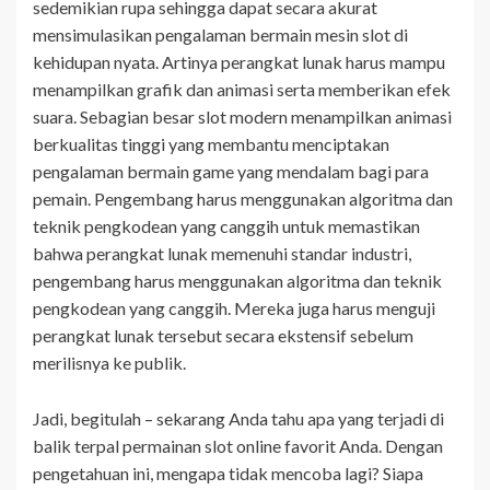
sedemikian rupa sehingga dapat secara akurat
mensimulasikan pengalaman bermain mesin slot di
kehidupan nyata. Artinya perangkat lunak harus mampu
menampilkan grafik dan animasi serta memberikan efek
suara. Sebagian besar slot modern menampilkan animasi
berkualitas tinggi yang membantu menciptakan
pengalaman bermain game yang mendalam bagi para
pemain. Pengembang harus menggunakan algoritma dan
teknik pengkodean yang canggih untuk memastikan
bahwa perangkat lunak memenuhi standar industri,
pengembang harus menggunakan algoritma dan teknik
pengkodean yang canggih. Mereka juga harus menguji
perangkat lunak tersebut secara ekstensif sebelum
merilisnya ke publik.
Jadi, begitulah – sekarang Anda tahu apa yang terjadi di
balik terpal permainan slot online favorit Anda. Dengan
pengetahuan ini, mengapa tidak mencoba lagi? Siapa