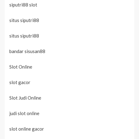
siputri88 slot
situs siputri88
situs siputri88
bandar sisusan88
Slot Online
slot gacor
Slot Judi Online
judi slot online
slot online gacor