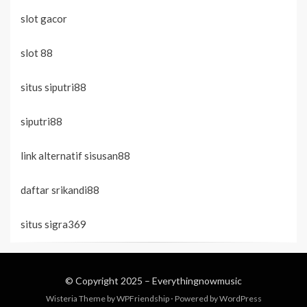
slot gacor
slot 88
situs siputri88
siputri88
link alternatif sisusan88
daftar srikandi88
situs sigra369
© Copyright 2025 –
Everythingnowmusic
Wisteria Theme by
WPFriendship
⋅
Powered by
WordPress