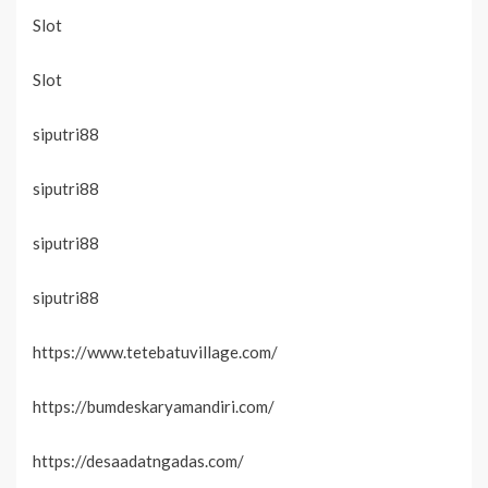
Slot
Slot
siputri88
siputri88
siputri88
siputri88
https://www.tetebatuvillage.com/
https://bumdeskaryamandiri.com/
https://desaadatngadas.com/