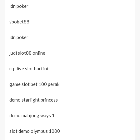
idn poker
sbobet88
idn poker
judi slot88 online
rtp live slot hari ini
game slot bet 100 perak
demo starlight princess
demo mahjong ways 1
slot demo olympus 1000