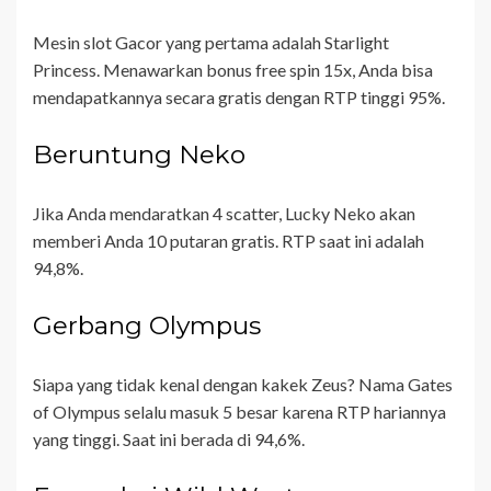
Mesin slot Gacor yang pertama adalah Starlight
Princess. Menawarkan bonus free spin 15x, Anda bisa
mendapatkannya secara gratis dengan RTP tinggi 95%.
Beruntung Neko
Jika Anda mendaratkan 4 scatter, Lucky Neko akan
memberi Anda 10 putaran gratis. RTP saat ini adalah
94,8%.
Gerbang Olympus
Siapa yang tidak kenal dengan kakek Zeus? Nama Gates
of Olympus selalu masuk 5 besar karena RTP hariannya
yang tinggi. Saat ini berada di 94,6%.