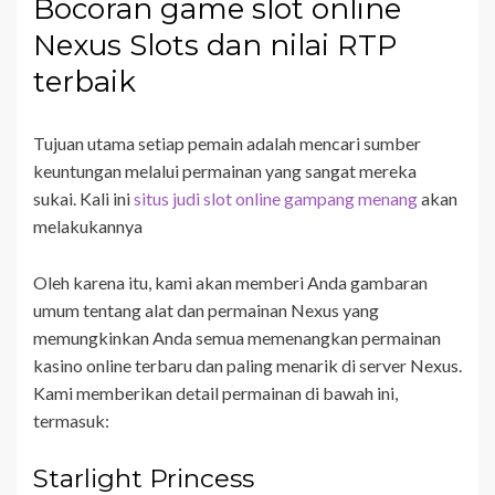
Bocoran game slot online
Nexus Slots dan nilai RTP
terbaik
Tujuan utama setiap pemain adalah mencari sumber
keuntungan melalui permainan yang sangat mereka
sukai. Kali ini
situs judi slot online gampang menang
akan
melakukannya
Oleh karena itu, kami akan memberi Anda gambaran
umum tentang alat dan permainan Nexus yang
memungkinkan Anda semua memenangkan permainan
kasino online terbaru dan paling menarik di server Nexus.
Kami memberikan detail permainan di bawah ini,
termasuk:
Starlight Princess