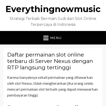
Everythingnowmusic
Strategi Terbaik Bermain Judi dan Slot Online
Terpercaya di Indonesia
MENU
Daftar permainan slot online
terbaru di Server Nexus dengan
RTP langsung tertinggi
Karena banyaknya sekali permainan yang ditawarkan
oleh slot Nexus, tidak mengherankan jika orang selalu
mencari permainan slot terbaik yang dapat menawarkan
pembayaran tinggi.